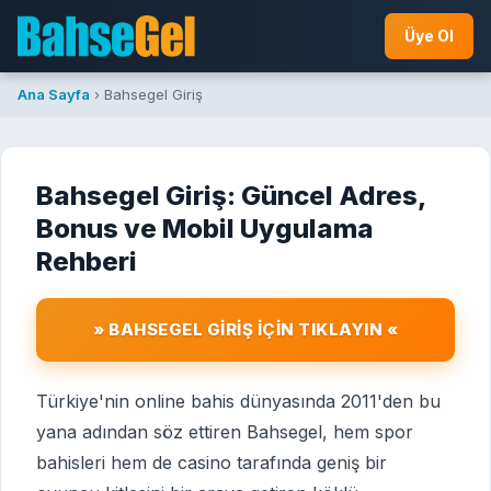
Üye Ol
Ana Sayfa
› Bahsegel Giriş
Bahsegel Giriş: Güncel Adres,
Bonus ve Mobil Uygulama
Rehberi
» BAHSEGEL GİRİŞ İÇİN TIKLAYIN «
Türkiye'nin online bahis dünyasında 2011'den bu
yana adından söz ettiren Bahsegel, hem spor
bahisleri hem de casino tarafında geniş bir