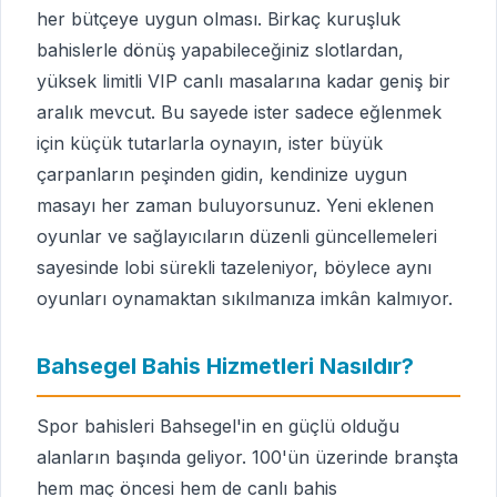
her bütçeye uygun olması. Birkaç kuruşluk
bahislerle dönüş yapabileceğiniz slotlardan,
yüksek limitli VIP canlı masalarına kadar geniş bir
aralık mevcut. Bu sayede ister sadece eğlenmek
için küçük tutarlarla oynayın, ister büyük
çarpanların peşinden gidin, kendinize uygun
masayı her zaman buluyorsunuz. Yeni eklenen
oyunlar ve sağlayıcıların düzenli güncellemeleri
sayesinde lobi sürekli tazeleniyor, böylece aynı
oyunları oynamaktan sıkılmanıza imkân kalmıyor.
Bahsegel Bahis Hizmetleri Nasıldır?
Spor bahisleri Bahsegel'in en güçlü olduğu
alanların başında geliyor. 100'ün üzerinde branşta
hem maç öncesi hem de canlı bahis