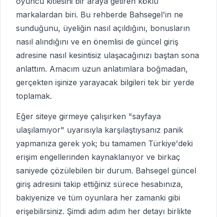
oyuncu kitlesini bir araya getiren köklü
markalardan biri. Bu rehberde Bahsegel'in ne
sunduğunu, üyeliğin nasıl açıldığını, bonusların
nasıl alındığını ve en önemlisi de güncel giriş
adresine nasıl kesintisiz ulaşacağınızı baştan sona
anlattım. Amacım uzun anlatımlara boğmadan,
gerçekten işinize yarayacak bilgileri tek bir yerde
toplamak.
Eğer siteye girmeye çalışırken "sayfaya
ulaşılamıyor" uyarısıyla karşılaştıysanız panik
yapmanıza gerek yok; bu tamamen Türkiye'deki
erişim engellerinden kaynaklanıyor ve birkaç
saniyede çözülebilen bir durum. Bahsegel güncel
giriş adresini takip ettiğiniz sürece hesabınıza,
bakiyenize ve tüm oyunlara her zamanki gibi
erişebilirsiniz. Şimdi adım adım her detayı birlikte