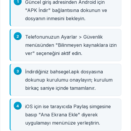
Güncel giriş adresinden Android için
"APK İndir" bağlantısına dokunun ve
dosyanın inmesini bekleyin.
Telefonunuzun Ayarlar > Güvenlik
menüsünden "Bilinmeyen kaynaklara izin
ver" seçeneğini aktif edin.
İndirdiğiniz bahsegel.apk dosyasına
dokunup kurulumu onaylayın; kurulum
birkaç saniye içinde tamamlanır.
iOS için ise tarayıcıda Paylaş simgesine
basıp "Ana Ekrana Ekle" diyerek
uygulamayı menünüze yerleştirin.