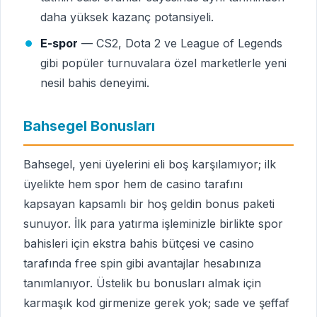
daha yüksek kazanç potansiyeli.
E-spor
— CS2, Dota 2 ve League of Legends
gibi popüler turnuvalara özel marketlerle yeni
nesil bahis deneyimi.
Bahsegel Bonusları
Bahsegel, yeni üyelerini eli boş karşılamıyor; ilk
üyelikte hem spor hem de casino tarafını
kapsayan kapsamlı bir hoş geldin bonus paketi
sunuyor. İlk para yatırma işleminizle birlikte spor
bahisleri için ekstra bahis bütçesi ve casino
tarafında free spin gibi avantajlar hesabınıza
tanımlanıyor. Üstelik bu bonusları almak için
karmaşık kod girmenize gerek yok; sade ve şeffaf