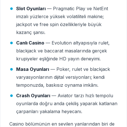
Slot Oyunları
— Pragmatic Play ve NetEnt
imzalı yüzlerce yüksek volatiliteli makine;
jackpot ve free spin özellikleriyle büyük
kazanç şansı.
Canlı Casino
— Evolution altyapısıyla rulet,
blackjack ve baccarat masalarında gerçek
krupiyeler eşliğinde HD yayın deneyimi.
Masa Oyunları
— Poker, rulet ve blackjack
varyasyonlarının dijital versiyonları; kendi
temponuzda, baskısız oynama imkânı.
Crash Oyunları
— Aviator tarzı hızlı tempolu
oyunlarda doğru anda çekiliş yaparak katlanan
çarpanları yakalama heyecanı.
Casino bölümünün en sevilen yanlarından biri de