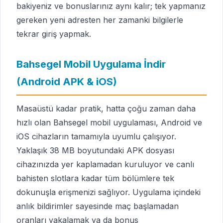
bakiyeniz ve bonuslarınız aynı kalır; tek yapmanız
gereken yeni adresten her zamanki bilgilerle
tekrar giriş yapmak.
Bahsegel Mobil Uygulama İndir
(Android APK & iOS)
Masaüstü kadar pratik, hatta çoğu zaman daha
hızlı olan Bahsegel mobil uygulaması, Android ve
iOS cihazların tamamıyla uyumlu çalışıyor.
Yaklaşık 38 MB boyutundaki APK dosyası
cihazınızda yer kaplamadan kuruluyor ve canlı
bahisten slotlara kadar tüm bölümlere tek
dokunuşla erişmenizi sağlıyor. Uygulama içindeki
anlık bildirimler sayesinde maç başlamadan
oranları yakalamak ya da bonus