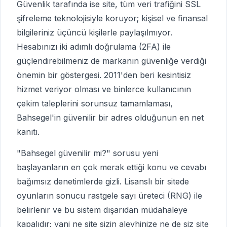
Güvenlik tarafında ise site, tüm veri trafiğini SSL
şifreleme teknolojisiyle koruyor; kişisel ve finansal
bilgileriniz üçüncü kişilerle paylaşılmıyor.
Hesabınızı iki adımlı doğrulama (2FA) ile
güçlendirebilmeniz de markanın güvenliğe verdiği
önemin bir göstergesi. 2011'den beri kesintisiz
hizmet veriyor olması ve binlerce kullanıcının
çekim taleplerini sorunsuz tamamlaması,
Bahsegel'in güvenilir bir adres olduğunun en net
kanıtı.
"Bahsegel güvenilir mi?" sorusu yeni
başlayanların en çok merak ettiği konu ve cevabı
bağımsız denetimlerde gizli. Lisanslı bir sitede
oyunların sonucu rastgele sayı üreteci (RNG) ile
belirlenir ve bu sistem dışarıdan müdahaleye
kapalıdır; yani ne site sizin aleyhinize ne de siz site