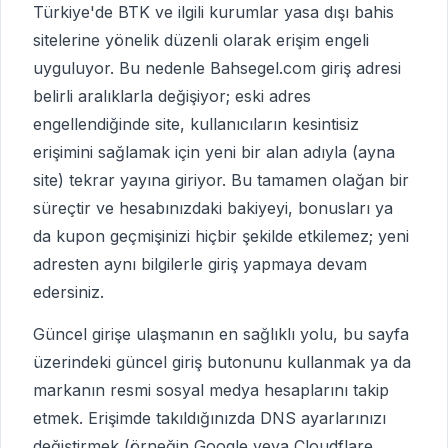
Türkiye'de BTK ve ilgili kurumlar yasa dışı bahis
sitelerine yönelik düzenli olarak erişim engeli
uyguluyor. Bu nedenle Bahsegel.com giriş adresi
belirli aralıklarla değişiyor; eski adres
engellendiğinde site, kullanıcıların kesintisiz
erişimini sağlamak için yeni bir alan adıyla (ayna
site) tekrar yayına giriyor. Bu tamamen olağan bir
süreçtir ve hesabınızdaki bakiyeyi, bonusları ya
da kupon geçmişinizi hiçbir şekilde etkilemez; yeni
adresten aynı bilgilerle giriş yapmaya devam
edersiniz.
Güncel girişe ulaşmanın en sağlıklı yolu, bu sayfa
üzerindeki güncel giriş butonunu kullanmak ya da
markanın resmi sosyal medya hesaplarını takip
etmek. Erişimde takıldığınızda DNS ayarlarınızı
değiştirmek (örneğin Google veya Cloudflare