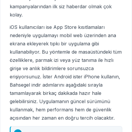
kampanyalarından ilk siz haberdar olmak çok
kolay.
iOS kullanıcıları ise App Store kısıtlamaları
nedeniyle uygulamayı mobil web üzerinden ana
ekrana ekleyerek tıpkı bir uygulama gibi
kullanabiliyor. Bu yöntemle de masaüstündeki tüm
özelliklere, parmak izi veya yüz tanıma ile hızlı
girişe ve anlık bildirimlere sorunsuzca
erişiyorsunuz. İster Android ister iPhone kullanın,
Bahsegel indir adımlarını aşağıdaki sırayla
tamamlayarak birkaç dakikada hazır hale
gelebilirsiniz. Uygulamanın güncel sürümünü
kullanmak, hem performans hem de güvenlik
açısından her zaman en doğru tercih olacaktır.