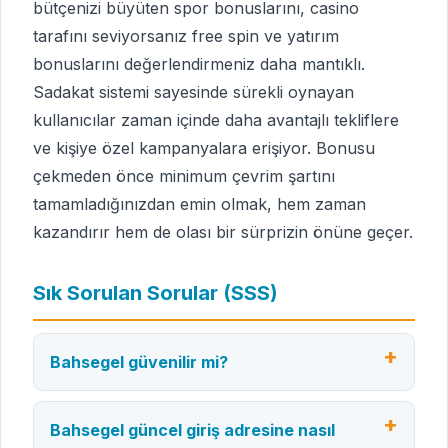
bütçenizi büyüten spor bonuslarını, casino
tarafını seviyorsanız free spin ve yatırım
bonuslarını değerlendirmeniz daha mantıklı.
Sadakat sistemi sayesinde sürekli oynayan
kullanıcılar zaman içinde daha avantajlı tekliflere
ve kişiye özel kampanyalara erişiyor. Bonusu
çekmeden önce minimum çevrim şartını
tamamladığınızdan emin olmak, hem zaman
kazandırır hem de olası bir sürprizin önüne geçer.
Sık Sorulan Sorular (SSS)
Bahsegel güvenilir mi?
Bahsegel güncel giriş adresine nasıl