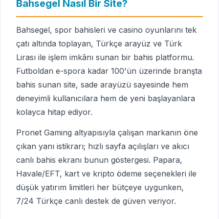
Bahsegel Nasıl Bir Site?
Bahsegel, spor bahisleri ve casino oyunlarını tek
çatı altında toplayan, Türkçe arayüz ve Türk
Lirası ile işlem imkânı sunan bir bahis platformu.
Futboldan e-spora kadar 100'ün üzerinde branşta
bahis sunan site, sade arayüzü sayesinde hem
deneyimli kullanıcılara hem de yeni başlayanlara
kolayca hitap ediyor.
Pronet Gaming altyapısıyla çalışan markanın öne
çıkan yanı istikrarı; hızlı sayfa açılışları ve akıcı
canlı bahis ekranı bunun göstergesi. Papara,
Havale/EFT, kart ve kripto ödeme seçenekleri ile
düşük yatırım limitleri her bütçeye uygunken,
7/24 Türkçe canlı destek de güven veriyor.