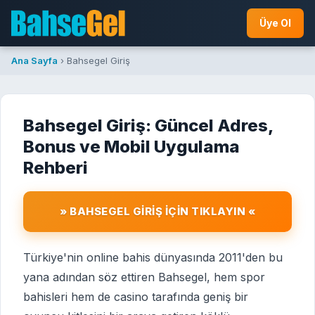
Üye Ol
Ana Sayfa
› Bahsegel Giriş
Bahsegel Giriş: Güncel Adres,
Bonus ve Mobil Uygulama
Rehberi
» BAHSEGEL GİRİŞ İÇİN TIKLAYIN «
Türkiye'nin online bahis dünyasında 2011'den bu
yana adından söz ettiren Bahsegel, hem spor
bahisleri hem de casino tarafında geniş bir