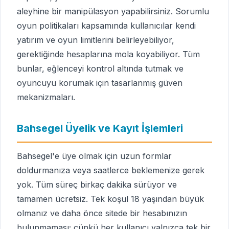
aleyhine bir manipülasyon yapabilirsiniz. Sorumlu
oyun politikaları kapsamında kullanıcılar kendi
yatırım ve oyun limitlerini belirleyebiliyor,
gerektiğinde hesaplarına mola koyabiliyor. Tüm
bunlar, eğlenceyi kontrol altında tutmak ve
oyuncuyu korumak için tasarlanmış güven
mekanizmaları.
Bahsegel Üyelik ve Kayıt İşlemleri
Bahsegel'e üye olmak için uzun formlar
doldurmanıza veya saatlerce beklemenize gerek
yok. Tüm süreç birkaç dakika sürüyor ve
tamamen ücretsiz. Tek koşul 18 yaşından büyük
olmanız ve daha önce sitede bir hesabınızın
bulunmaması; çünkü her kullanıcı yalnızca tek bir