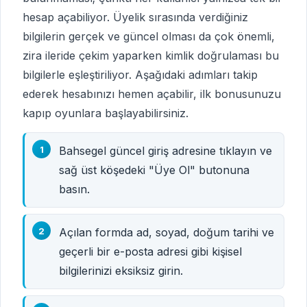
hesap açabiliyor. Üyelik sırasında verdiğiniz
bilgilerin gerçek ve güncel olması da çok önemli,
zira ileride çekim yaparken kimlik doğrulaması bu
bilgilerle eşleştiriliyor. Aşağıdaki adımları takip
ederek hesabınızı hemen açabilir, ilk bonusunuzu
kapıp oyunlara başlayabilirsiniz.
Bahsegel güncel giriş adresine tıklayın ve
sağ üst köşedeki "Üye Ol" butonuna
basın.
Açılan formda ad, soyad, doğum tarihi ve
geçerli bir e-posta adresi gibi kişisel
bilgilerinizi eksiksiz girin.