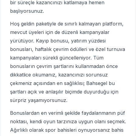
bir süreçle kazancınızı katlamaya hemen
başlıyorsunuz.
Hoş geldin paketiyle de sınırlı kalmayan platform,
mevcut üyeleri için de düzenli kampanyalar
yürütüyor. Kayıp bonusu, yatırım yüzdesi
bonusları, haftalık çevrim ödülleri ve özel turnuva
kampanyaları sürekli güncelleniyor. Tüm
bonusların çevrim şartlarını kullanmadan önce
dikkatlice okumanız, kazancınızı sorunsuz
çekmeniz açısından en sağlıklısı; Bahsegel bu
şartları açık ve anlaşılır biçimde duyurduğu için
sürpriz yaşamıyorsunuz.
Bonuslardan en verimli şekilde faydalanmanın püf
noktası, kendi oyun tarzınıza uygun olanı seçmek.
Ağırlıklı olarak spor bahisleri oynuyorsanız bahis