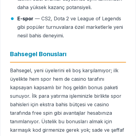
daha yüksek kazanç potansiyeli.
E-spor
— CS2, Dota 2 ve League of Legends
gibi popüler turnuvalara özel marketlerle yeni
nesil bahis deneyimi.
Bahsegel Bonusları
Bahsegel, yeni üyelerini eli boş karşılamıyor; ilk
üyelikte hem spor hem de casino tarafını
kapsayan kapsamlı bir hoş geldin bonus paketi
sunuyor. İlk para yatırma işleminizle birlikte spor
bahisleri için ekstra bahis bütçesi ve casino
tarafında free spin gibi avantajlar hesabınıza
tanımlanıyor. Üstelik bu bonusları almak için
karmaşık kod girmenize gerek yok; sade ve şeffaf