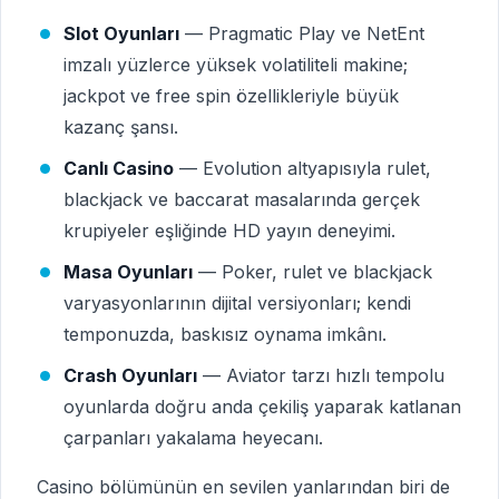
Slot Oyunları
— Pragmatic Play ve NetEnt
imzalı yüzlerce yüksek volatiliteli makine;
jackpot ve free spin özellikleriyle büyük
kazanç şansı.
Canlı Casino
— Evolution altyapısıyla rulet,
blackjack ve baccarat masalarında gerçek
krupiyeler eşliğinde HD yayın deneyimi.
Masa Oyunları
— Poker, rulet ve blackjack
varyasyonlarının dijital versiyonları; kendi
temponuzda, baskısız oynama imkânı.
Crash Oyunları
— Aviator tarzı hızlı tempolu
oyunlarda doğru anda çekiliş yaparak katlanan
çarpanları yakalama heyecanı.
Casino bölümünün en sevilen yanlarından biri de