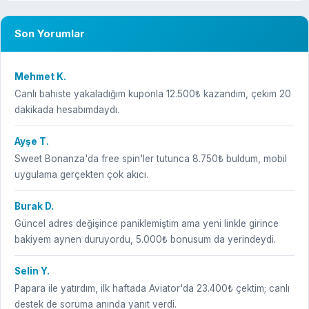
Son Yorumlar
Mehmet K.
Canlı bahiste yakaladığım kuponla 12.500₺ kazandım, çekim 20
dakikada hesabımdaydı.
Ayşe T.
Sweet Bonanza'da free spin'ler tutunca 8.750₺ buldum, mobil
uygulama gerçekten çok akıcı.
Burak D.
Güncel adres değişince paniklemiştim ama yeni linkle girince
bakiyem aynen duruyordu, 5.000₺ bonusum da yerindeydi.
Selin Y.
Papara ile yatırdım, ilk haftada Aviator'da 23.400₺ çektim; canlı
destek de soruma anında yanıt verdi.