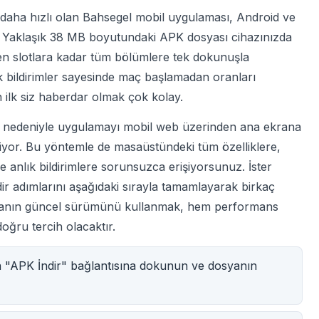
daha hızlı olan Bahsegel mobil uygulaması, Android ve
r. Yaklaşık 38 MB boyutundaki APK dosyası cihazınızda
en slotlara kadar tüm bölümlere tek dokunuşla
ık bildirimler sayesinde maç başlamadan oranları
lk siz haberdar olmak çok kolay.
ları nedeniyle uygulamayı mobil web üzerinden ana ekrana
iliyor. Bu yöntemle de masaüstündeki tüm özelliklere,
ve anlık bildirimlere sorunsuzca erişiyorsunuz. İster
dir adımlarını aşağıdaki sırayla tamamlayarak birkaç
lamanın güncel sürümünü kullanmak, hem performans
ğru tercih olacaktır.
in "APK İndir" bağlantısına dokunun ve dosyanın