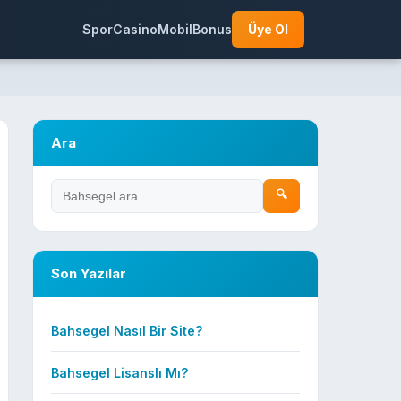
Spor
Casino
Mobil
Bonus
Üye Ol
Ara
🔍
Son Yazılar
Bahsegel Nasıl Bir Site?
Bahsegel Lisanslı Mı?