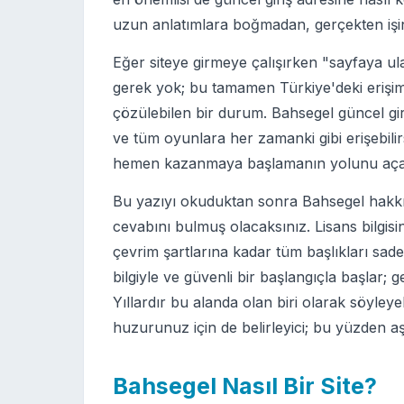
uzun anlatımlara boğmadan, gerçekten işini
Eğer siteye girmeye çalışırken "sayfaya ul
gerek yok; bu tamamen Türkiye'deki erişim
çözülebilen bir durum. Bahsegel güncel giri
ve tüm oyunlara her zamanki gibi erişebilirs
hemen kazanmaya başlamanın yolunu aça
Bu yazıyı okuduktan sonra Bahsegel hakk
cevabını bulmuş olacaksınız. Lisans bilg
çevrim şartlarına kadar tüm başlıkları sade 
bilgiyle ve güvenli bir başlangıçla başlar; 
Yıllardır bu alanda olan biri olarak söyle
huzurunuz için de belirleyici; bu yüzden aş
Bahsegel Nasıl Bir Site?