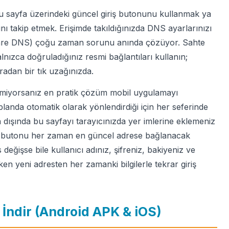
bu sayfa üzerindeki güncel giriş butonunu kullanmak ya
 takip etmek. Erişimde takıldığınızda DNS ayarlarınızı
lare DNS) çoğu zaman sorunu anında çözüyor. Sahte
lnızca doğruladığınız resmi bağlantıları kullanın;
adan bir tık uzağınızda.
stemiyorsanız en pratik çözüm mobil uygulamayı
anda otomatik olarak yönlendirdiği için her seferinde
dışında bu sayfayı tarayıcınızda yer imlerine eklemeniz
iriş butonu her zaman en güncel adrese bağlanacak
değişse bile kullanıcı adınız, şifreniz, bakiyeniz ve
en yeni adresten her zamanki bilgilerle tekrar giriş
İndir (Android APK & iOS)