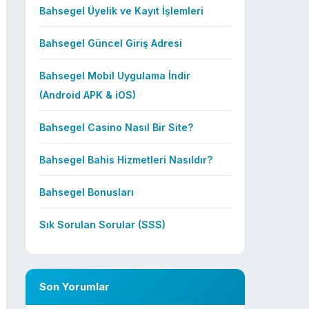
Bahsegel Üyelik ve Kayıt İşlemleri
Bahsegel Güncel Giriş Adresi
Bahsegel Mobil Uygulama İndir
(Android APK & iOS)
Bahsegel Casino Nasıl Bir Site?
Bahsegel Bahis Hizmetleri Nasıldır?
Bahsegel Bonusları
Sık Sorulan Sorular (SSS)
Son Yorumlar