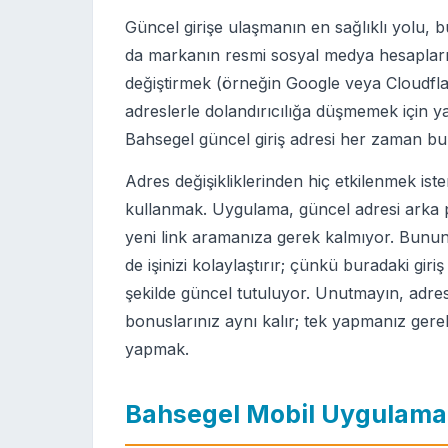
Güncel girişe ulaşmanın en sağlıklı yolu, 
da markanın resmi sosyal medya hesaplarını
değiştirmek (örneğin Google veya Cloudf
adreslerle dolandırıcılığa düşmemek için ya
Bahsegel güncel giriş adresi her zaman bur
Adres değişikliklerinden hiç etkilenmek i
kullanmak. Uygulama, güncel adresi arka pl
yeni link aramanıza gerek kalmıyor. Bunun 
de işinizi kolaylaştırır; çünkü buradaki g
şekilde güncel tutuluyor. Unutmayın, adres 
bonuslarınız aynı kalır; tek yapmanız gerek
yapmak.
Bahsegel Mobil Uygulama 