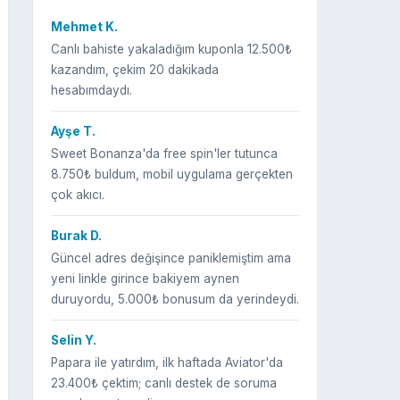
Mehmet K.
Canlı bahiste yakaladığım kuponla 12.500₺
kazandım, çekim 20 dakikada
hesabımdaydı.
Ayşe T.
Sweet Bonanza'da free spin'ler tutunca
8.750₺ buldum, mobil uygulama gerçekten
çok akıcı.
Burak D.
Güncel adres değişince paniklemiştim ama
yeni linkle girince bakiyem aynen
duruyordu, 5.000₺ bonusum da yerindeydi.
Selin Y.
Papara ile yatırdım, ilk haftada Aviator'da
23.400₺ çektim; canlı destek de soruma