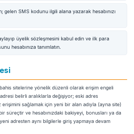
; gelen SMS kodunu ilgili alana yazarak hesabınızı
ayıp üyelik sözleşmesini kabul edin ve ilk para
sunu hesabınıza tanımlatın.
esi
bahis sitelerine yönelik düzenli olarak erişim engeli
esi belirli aralıklarla değişiyor; eski adres
z erişimini sağlamak için yeni bir alan adıyla (ayna site)
ir süreçtir ve hesabınızdaki bakiyeyi, bonusları ya da
 yeni adresten aynı bilgilerle giriş yapmaya devam