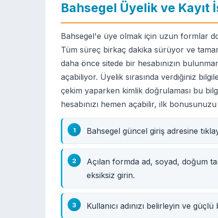
Bahsegel Üyelik ve Kayıt İ
Bahsegel'e üye olmak için uzun formlar d
Tüm süreç birkaç dakika sürüyor ve tama
daha önce sitede bir hesabınızın bulunmam
açabiliyor. Üyelik sırasında verdiğiniz bilg
çekim yaparken kimlik doğrulaması bu bilgile
hesabınızı hemen açabilir, ilk bonusunuzu 
Bahsegel güncel giriş adresine tıkl
Açılan formda ad, soyad, doğum tarihi
eksiksiz girin.
Kullanıcı adınızı belirleyin ve güçlü