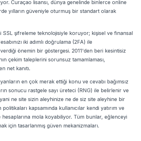
nıyor. Curaçao lisansı, dünya genelinde binlerce online
törde yılların güveniyle oturmuş bir standart olarak
ni SSL şifreleme teknolojisiyle koruyor; kişisel ve finansal
Hesabınızı iki adımlı doğrulama (2FA) ile
erdiği önemin bir göstergesi. 2011'den beri kesintisiz
ının çekim taleplerini sorunsuz tamamlaması,
n net kanıtı.
ayanların en çok merak ettiği konu ve cevabı bağımsız
arın sonucu rastgele sayı üreteci (RNG) ile belirlenir ve
ni ne site sizin aleyhinize ne de siz site aleyhine bir
politikaları kapsamında kullanıcılar kendi yatırım ve
inde hesaplarına mola koyabiliyor. Tüm bunlar, eğlenceyi
ak için tasarlanmış güven mekanizmaları.