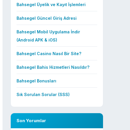
Bahsegel Üyelik ve Kayıt İşlemleri
Bahsegel Güncel Giriş Adresi
Bahsegel Mobil Uygulama İndir
(Android APK & iOS)
Bahsegel Casino Nasıl Bir Site?
Bahsegel Bahis Hizmetleri Nasıldır?
Bahsegel Bonusları
Sık Sorulan Sorular (SSS)
Son Yorumlar