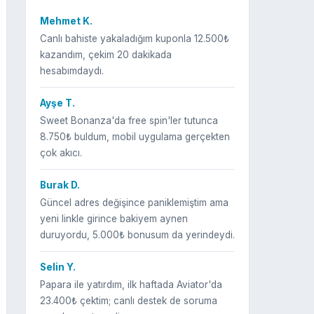
Mehmet K.
Canlı bahiste yakaladığım kuponla 12.500₺
kazandım, çekim 20 dakikada
hesabımdaydı.
Ayşe T.
Sweet Bonanza'da free spin'ler tutunca
8.750₺ buldum, mobil uygulama gerçekten
çok akıcı.
Burak D.
Güncel adres değişince paniklemiştim ama
yeni linkle girince bakiyem aynen
duruyordu, 5.000₺ bonusum da yerindeydi.
Selin Y.
Papara ile yatırdım, ilk haftada Aviator'da
23.400₺ çektim; canlı destek de soruma