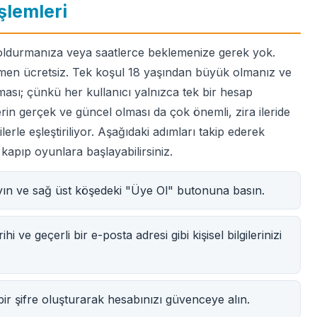
şlemleri
oldurmanıza veya saatlerce beklemenize gerek yok.
men ücretsiz. Tek koşul 18 yaşından büyük olmanız ve
ası; çünkü her kullanıcı yalnızca tek bir hesap
ilerin gerçek ve güncel olması da çok önemli, zira ileride
rle eşleştiriliyor. Aşağıdaki adımları takip ederek
kapıp oyunlara başlayabilirsiniz.
ayın ve sağ üst köşedeki "Üye Ol" butonuna basın.
 ve geçerli bir e-posta adresi gibi kişisel bilgilerinizi
 bir şifre oluşturarak hesabınızı güvenceye alın.