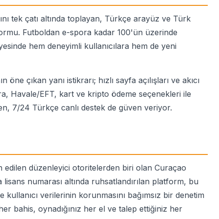
ını tek çatı altında toplayan, Türkçe arayüz ve Türk
atformu. Futboldan e-spora kadar 100'ün üzerinde
yesinde hem deneyimli kullanıcılara hem de yeni
öne çıkan yanı istikrarı; hızlı sayfa açılışları ve akıcı
a, Havale/EFT, kart ve kripto ödeme seçenekleri ile
en, 7/24 Türkçe canlı destek de güven veriyor.
 edilen düzenleyici otoritelerden biri olan Curaçao
na lisans numarası altında ruhsatlandırılan platform, bu
e kullanıcı verilerinin korunmasını bağımsız bir denetim
er bahis, oynadığınız her el ve talep ettiğiniz her