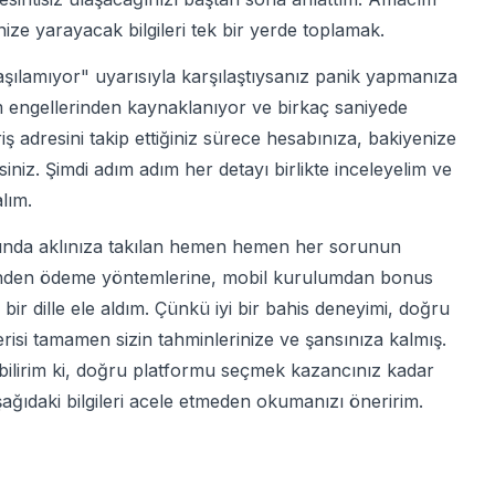
ze yarayacak bilgileri tek bir yerde toplamak.
aşılamıyor" uyarısıyla karşılaştıysanız panik yapmanıza
 engellerinden kaynaklanıyor ve birkaç saniyede
ş adresini takip ettiğiniz sürece hesabınıza, bakiyenize
iniz. Şimdi adım adım her detayı birlikte inceleyelim ve
lım.
ında aklınıza takılan hemen hemen her sorunun
isinden ödeme yöntemlerine, mobil kurulumdan bonus
bir dille ele aldım. Çünkü iyi bir bahis deneyimi, doğru
gerisi tamamen sizin tahminlerinize ve şansınıza kalmış.
yebilirim ki, doğru platformu seçmek kazancınız kadar
ağıdaki bilgileri acele etmeden okumanızı öneririm.