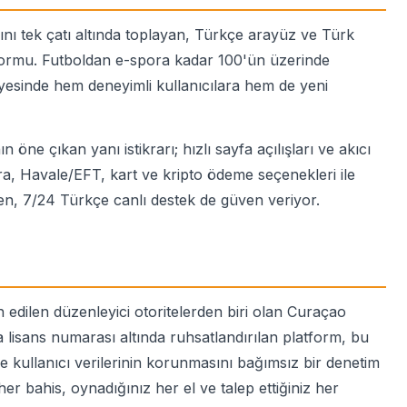
ını tek çatı altında toplayan, Türkçe arayüz ve Türk
atformu. Futboldan e-spora kadar 100'ün üzerinde
yesinde hem deneyimli kullanıcılara hem de yeni
öne çıkan yanı istikrarı; hızlı sayfa açılışları ve akıcı
a, Havale/EFT, kart ve kripto ödeme seçenekleri ile
en, 7/24 Türkçe canlı destek de güven veriyor.
 edilen düzenleyici otoritelerden biri olan Curaçao
na lisans numarası altında ruhsatlandırılan platform, bu
e kullanıcı verilerinin korunmasını bağımsız bir denetim
er bahis, oynadığınız her el ve talep ettiğiniz her