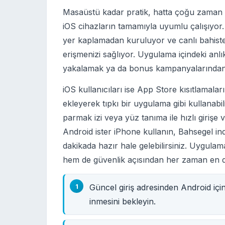
Masaüstü kadar pratik, hatta çoğu zaman 
iOS cihazların tamamıyla uyumlu çalışıyo
yer kaplamadan kuruluyor ve canlı bahist
erişmenizi sağlıyor. Uygulama içindeki anl
yakalamak ya da bonus kampanyalarından i
iOS kullanıcıları ise App Store kısıtlama
ekleyerek tıpkı bir uygulama gibi kullanab
parmak izi veya yüz tanıma ile hızlı girişe 
Android ister iPhone kullanın, Bahsegel in
dakikada hazır hale gelebilirsiniz. Uygu
hem de güvenlik açısından her zaman en do
Güncel giriş adresinden Android iç
inmesini bekleyin.