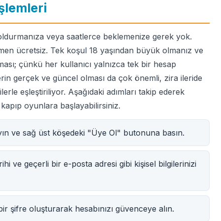
şlemleri
oldurmanıza veya saatlerce beklemenize gerek yok.
men ücretsiz. Tek koşul 18 yaşından büyük olmanız ve
ası; çünkü her kullanıcı yalnızca tek bir hesap
ilerin gerçek ve güncel olması da çok önemli, zira ileride
rle eşleştiriliyor. Aşağıdaki adımları takip ederek
kapıp oyunlara başlayabilirsiniz.
ayın ve sağ üst köşedeki "Üye Ol" butonuna basın.
 ve geçerli bir e-posta adresi gibi kişisel bilgilerinizi
 bir şifre oluşturarak hesabınızı güvenceye alın.