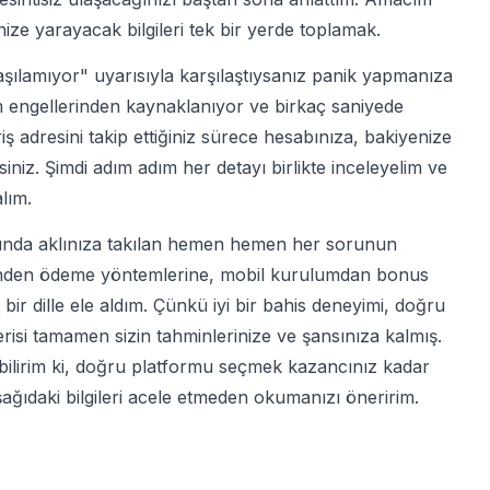
ze yarayacak bilgileri tek bir yerde toplamak.
aşılamıyor" uyarısıyla karşılaştıysanız panik yapmanıza
 engellerinden kaynaklanıyor ve birkaç saniyede
ş adresini takip ettiğiniz sürece hesabınıza, bakiyenize
iniz. Şimdi adım adım her detayı birlikte inceleyelim ve
lım.
ında aklınıza takılan hemen hemen her sorunun
isinden ödeme yöntemlerine, mobil kurulumdan bonus
bir dille ele aldım. Çünkü iyi bir bahis deneyimi, doğru
gerisi tamamen sizin tahminlerinize ve şansınıza kalmış.
yebilirim ki, doğru platformu seçmek kazancınız kadar
ağıdaki bilgileri acele etmeden okumanızı öneririm.