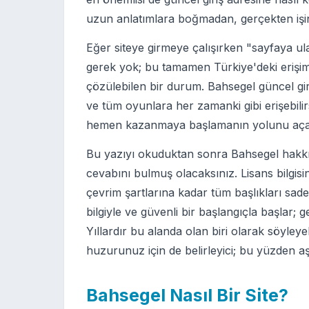
uzun anlatımlara boğmadan, gerçekten işini
Eğer siteye girmeye çalışırken "sayfaya ul
gerek yok; bu tamamen Türkiye'deki erişim
çözülebilen bir durum. Bahsegel güncel giri
ve tüm oyunlara her zamanki gibi erişebilirs
hemen kazanmaya başlamanın yolunu aça
Bu yazıyı okuduktan sonra Bahsegel hakk
cevabını bulmuş olacaksınız. Lisans bilg
çevrim şartlarına kadar tüm başlıkları sade 
bilgiyle ve güvenli bir başlangıçla başlar; 
Yıllardır bu alanda olan biri olarak söyle
huzurunuz için de belirleyici; bu yüzden aş
Bahsegel Nasıl Bir Site?