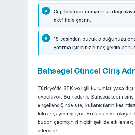
Cep telefonu numaranızı doğrulayın
aktif hale getirin.
18 yaşından büyük olduğunuzu onayl
yatırma işleminizle hoş geldin bonu
Bahsegel Güncel Giriş Adr
Türkiye'de BTK ve ilgili kurumlar yasa dışı 
uyguluyor. Bu nedenle Bahsegel.com giriş adr
engellendiğinde site, kullanıcıların kesintisi
tekrar yayına giriyor. Bu tamamen olağan b
kupon geçmişinizi hiçbir şekilde etkilemez;
edersiniz.