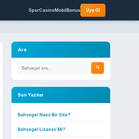
Spor
Casino
Mobil
Bonus
Üye Ol
Ara
🔍
Son Yazılar
Bahsegel Nasıl Bir Site?
Bahsegel Lisanslı Mı?