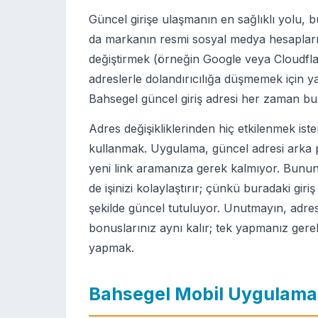
Güncel girişe ulaşmanın en sağlıklı yolu, 
da markanın resmi sosyal medya hesaplarını
değiştirmek (örneğin Google veya Cloudf
adreslerle dolandırıcılığa düşmemek için ya
Bahsegel güncel giriş adresi her zaman bur
Adres değişikliklerinden hiç etkilenmek i
kullanmak. Uygulama, güncel adresi arka pl
yeni link aramanıza gerek kalmıyor. Bunun 
de işinizi kolaylaştırır; çünkü buradaki g
şekilde güncel tutuluyor. Unutmayın, adres 
bonuslarınız aynı kalır; tek yapmanız gerek
yapmak.
Bahsegel Mobil Uygulama 