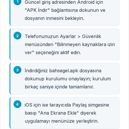
Güncel giriş adresinden Android için
"APK İndir" bağlantısına dokunun ve
dosyanın inmesini bekleyin.
Telefonunuzun Ayarlar > Güvenlik
menüsünden "Bilinmeyen kaynaklara izin
ver" seçeneğini aktif edin.
İndirdiğiniz bahsegel.apk dosyasına
dokunup kurulumu onaylayın; kurulum
birkaç saniye içinde tamamlanır.
iOS için ise tarayıcıda Paylaş simgesine
basıp "Ana Ekrana Ekle" diyerek
uygulamayı menünüze yerleştirin.