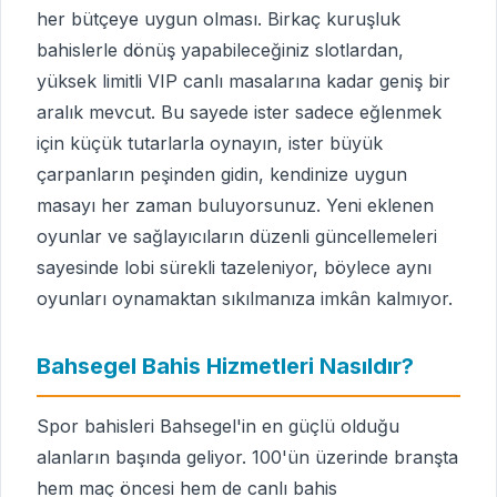
her bütçeye uygun olması. Birkaç kuruşluk
bahislerle dönüş yapabileceğiniz slotlardan,
yüksek limitli VIP canlı masalarına kadar geniş bir
aralık mevcut. Bu sayede ister sadece eğlenmek
için küçük tutarlarla oynayın, ister büyük
çarpanların peşinden gidin, kendinize uygun
masayı her zaman buluyorsunuz. Yeni eklenen
oyunlar ve sağlayıcıların düzenli güncellemeleri
sayesinde lobi sürekli tazeleniyor, böylece aynı
oyunları oynamaktan sıkılmanıza imkân kalmıyor.
Bahsegel Bahis Hizmetleri Nasıldır?
Spor bahisleri Bahsegel'in en güçlü olduğu
alanların başında geliyor. 100'ün üzerinde branşta
hem maç öncesi hem de canlı bahis