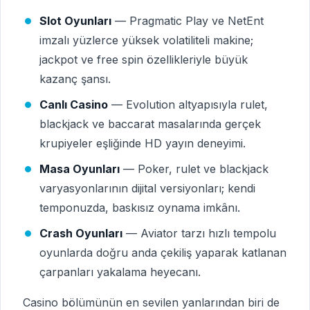
Slot Oyunları
— Pragmatic Play ve NetEnt
imzalı yüzlerce yüksek volatiliteli makine;
jackpot ve free spin özellikleriyle büyük
kazanç şansı.
Canlı Casino
— Evolution altyapısıyla rulet,
blackjack ve baccarat masalarında gerçek
krupiyeler eşliğinde HD yayın deneyimi.
Masa Oyunları
— Poker, rulet ve blackjack
varyasyonlarının dijital versiyonları; kendi
temponuzda, baskısız oynama imkânı.
Crash Oyunları
— Aviator tarzı hızlı tempolu
oyunlarda doğru anda çekiliş yaparak katlanan
çarpanları yakalama heyecanı.
Casino bölümünün en sevilen yanlarından biri de