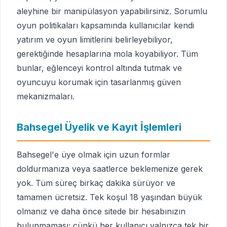
aleyhine bir manipülasyon yapabilirsiniz. Sorumlu
oyun politikaları kapsamında kullanıcılar kendi
yatırım ve oyun limitlerini belirleyebiliyor,
gerektiğinde hesaplarına mola koyabiliyor. Tüm
bunlar, eğlenceyi kontrol altında tutmak ve
oyuncuyu korumak için tasarlanmış güven
mekanizmaları.
Bahsegel Üyelik ve Kayıt İşlemleri
Bahsegel'e üye olmak için uzun formlar
doldurmanıza veya saatlerce beklemenize gerek
yok. Tüm süreç birkaç dakika sürüyor ve
tamamen ücretsiz. Tek koşul 18 yaşından büyük
olmanız ve daha önce sitede bir hesabınızın
bulunmaması; çünkü her kullanıcı yalnızca tek bir