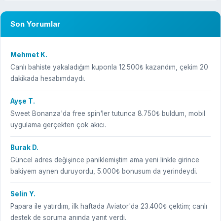
Son Yorumlar
Mehmet K.
Canlı bahiste yakaladığım kuponla 12.500₺ kazandım, çekim 20
dakikada hesabımdaydı.
Ayşe T.
Sweet Bonanza'da free spin'ler tutunca 8.750₺ buldum, mobil
uygulama gerçekten çok akıcı.
Burak D.
Güncel adres değişince paniklemiştim ama yeni linkle girince
bakiyem aynen duruyordu, 5.000₺ bonusum da yerindeydi.
Selin Y.
Papara ile yatırdım, ilk haftada Aviator'da 23.400₺ çektim; canlı
destek de soruma anında yanıt verdi.