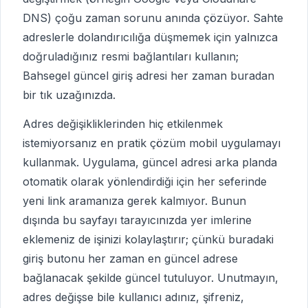
DNS) çoğu zaman sorunu anında çözüyor. Sahte
adreslerle dolandırıcılığa düşmemek için yalnızca
doğruladığınız resmi bağlantıları kullanın;
Bahsegel güncel giriş adresi her zaman buradan
bir tık uzağınızda.
Adres değişikliklerinden hiç etkilenmek
istemiyorsanız en pratik çözüm mobil uygulamayı
kullanmak. Uygulama, güncel adresi arka planda
otomatik olarak yönlendirdiği için her seferinde
yeni link aramanıza gerek kalmıyor. Bunun
dışında bu sayfayı tarayıcınızda yer imlerine
eklemeniz de işinizi kolaylaştırır; çünkü buradaki
giriş butonu her zaman en güncel adrese
bağlanacak şekilde güncel tutuluyor. Unutmayın,
adres değişse bile kullanıcı adınız, şifreniz,