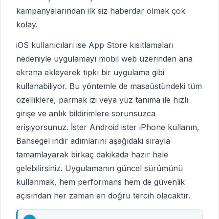
kampanyalarından ilk siz haberdar olmak çok
kolay.
iOS kullanıcıları ise App Store kısıtlamaları
nedeniyle uygulamayı mobil web üzerinden ana
ekrana ekleyerek tıpkı bir uygulama gibi
kullanabiliyor. Bu yöntemle de masaüstündeki tüm
özelliklere, parmak izi veya yüz tanıma ile hızlı
girişe ve anlık bildirimlere sorunsuzca
erişiyorsunuz. İster Android ister iPhone kullanın,
Bahsegel indir adımlarını aşağıdaki sırayla
tamamlayarak birkaç dakikada hazır hale
gelebilirsiniz. Uygulamanın güncel sürümünü
kullanmak, hem performans hem de güvenlik
açısından her zaman en doğru tercih olacaktır.