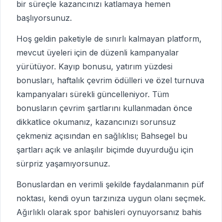
bir süreçle kazancınızı katlamaya hemen
başlıyorsunuz.
Hoş geldin paketiyle de sınırlı kalmayan platform,
mevcut üyeleri için de düzenli kampanyalar
yürütüyor. Kayıp bonusu, yatırım yüzdesi
bonusları, haftalık çevrim ödülleri ve özel turnuva
kampanyaları sürekli güncelleniyor. Tüm
bonusların çevrim şartlarını kullanmadan önce
dikkatlice okumanız, kazancınızı sorunsuz
çekmeniz açısından en sağlıklısı; Bahsegel bu
şartları açık ve anlaşılır biçimde duyurduğu için
sürpriz yaşamıyorsunuz.
Bonuslardan en verimli şekilde faydalanmanın püf
noktası, kendi oyun tarzınıza uygun olanı seçmek.
Ağırlıklı olarak spor bahisleri oynuyorsanız bahis