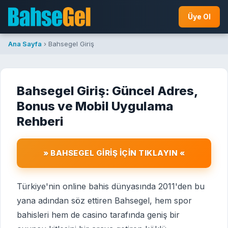
Üye Ol
Ana Sayfa
› Bahsegel Giriş
Bahsegel Giriş: Güncel Adres,
Bonus ve Mobil Uygulama
Rehberi
» BAHSEGEL GİRİŞ İÇİN TIKLAYIN «
Türkiye'nin online bahis dünyasında 2011'den bu
yana adından söz ettiren Bahsegel, hem spor
bahisleri hem de casino tarafında geniş bir