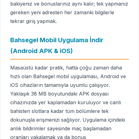
bakiyeniz ve bonuslarınız aynı kalır; tek yapmanız
gereken yeni adresten her zamanki bilgilerle
tekrar giriş yapmak.
Bahsegel Mobil Uygulama İndir
(Android APK & iOS)
Masaüstü kadar pratik, hatta çoğu zaman daha
hızlı olan Bahsegel mobil uygulaması, Android ve
iOS cihazların tamamıyla uyumlu çalışıyor.
Yaklaşık 38 MB boyutundaki APK dosyası
cihazınızda yer kaplamadan kuruluyor ve canlı
bahisten slotlara kadar tüm bölümlere tek
dokunuşla erişmenizi sağlıyor. Uygulama içindeki
anlık bildirimler sayesinde maç başlamadan
oranları yakalamak ya da bonus