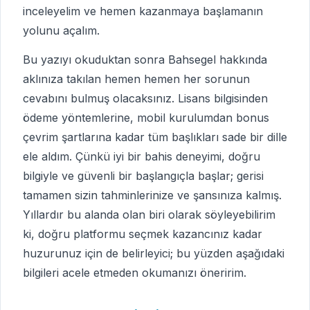
inceleyelim ve hemen kazanmaya başlamanın
yolunu açalım.
Bu yazıyı okuduktan sonra Bahsegel hakkında
aklınıza takılan hemen hemen her sorunun
cevabını bulmuş olacaksınız. Lisans bilgisinden
ödeme yöntemlerine, mobil kurulumdan bonus
çevrim şartlarına kadar tüm başlıkları sade bir dille
ele aldım. Çünkü iyi bir bahis deneyimi, doğru
bilgiyle ve güvenli bir başlangıçla başlar; gerisi
tamamen sizin tahminlerinize ve şansınıza kalmış.
Yıllardır bu alanda olan biri olarak söyleyebilirim
ki, doğru platformu seçmek kazancınız kadar
huzurunuz için de belirleyici; bu yüzden aşağıdaki
bilgileri acele etmeden okumanızı öneririm.