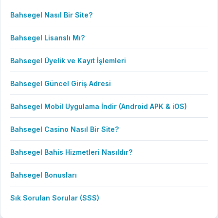
Bahsegel Nasıl Bir Site?
Bahsegel Lisanslı Mı?
Bahsegel Üyelik ve Kayıt İşlemleri
Bahsegel Güncel Giriş Adresi
Bahsegel Mobil Uygulama İndir (Android APK & iOS)
Bahsegel Casino Nasıl Bir Site?
Bahsegel Bahis Hizmetleri Nasıldır?
Bahsegel Bonusları
Sık Sorulan Sorular (SSS)